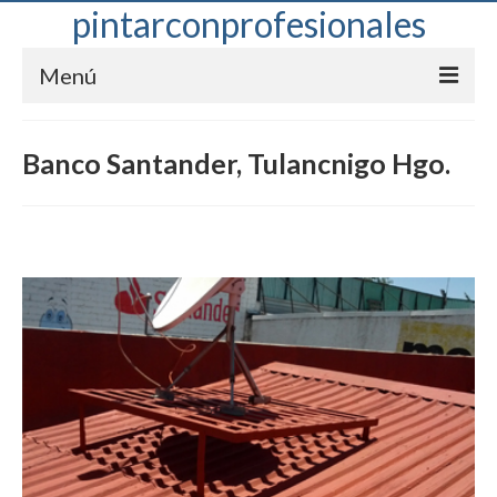
pintarconprofesionales
Menú
Ofrecemos
Banco Santander, Tulancnigo Hgo.
Servicios
Blog
Clientes
Ubícanos
Contacto