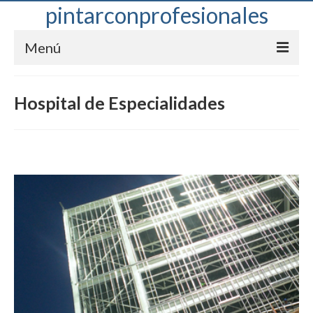
pintarconprofesionales
Menú
Ofrecemos
Hospital de Especialidades
Servicios
Blog
Clientes
Ubícanos
Contacto