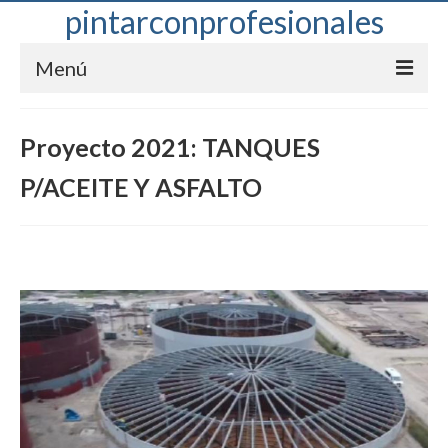
pintarconprofesionales
Menú
Ofrecemos
Proyecto 2021: TANQUES
Servicios
P/ACEITE Y ASFALTO
Blog
Clientes
Ubícanos
Contacto