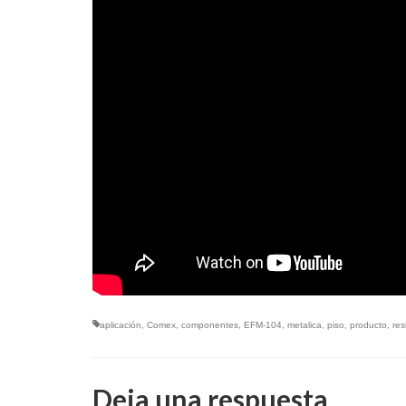
aplicación
,
Comex
,
componentes
,
EFM-104
,
metalica
,
piso
,
producto
,
res
Deja una respuesta